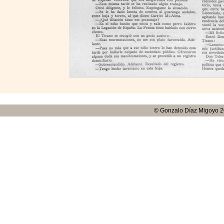
© Gonzalo Díaz Migoyo 2