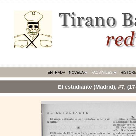
ENTRADA
NOVELA
FACSÍMILES
HISTORI
El estudiante (Madrid), #7, (17