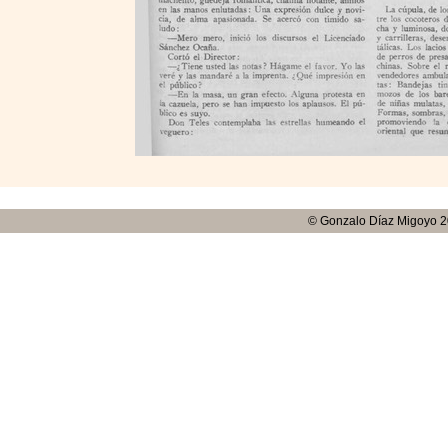
© Gonzalo Díaz Migoyo 2